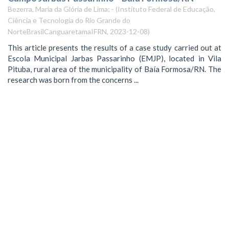
Bezerra, Maria da Glória de Lima; -
(
Instituto Federal de Educação,
Ciência e Tecnologia do Rio Grande do
NorteBrasilCanguaretamaIFRN
,
2023-12-08
)
This article presents the results of a case study carried out at
Escola Municipal Jarbas Passarinho (EMJP), located in Vila
Pituba, rural area of the municipality of Baía Formosa/RN. The
research was born from the concerns ...