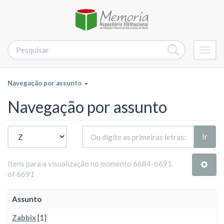
Alter
nave
Navegação por assunto
Navegação por assunto
Ir
Itens para a visualização no momento 6684-6691
of 6691
Assunto
Zabbix
[1]