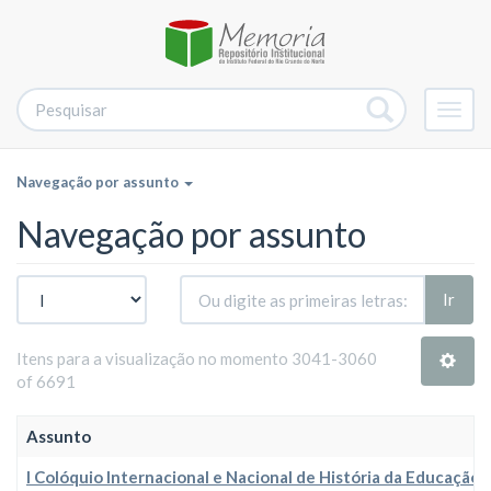
Alter
nave
Navegação por assunto
Navegação por assunto
Ir
Itens para a visualização no momento 3041-3060
of 6691
Assunto
I Colóquio Internacional e Nacional de História da Educação P