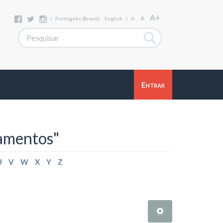
A+
A
|
Português (Brasil)
English
|
A-
Entrar
samentos"
U
V
W
X
Y
Z