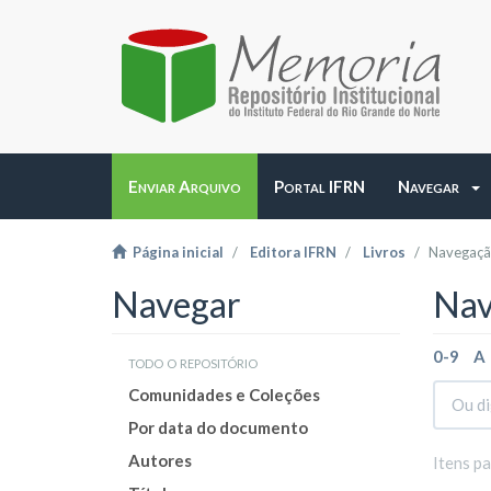
Enviar Arquivo
Portal IFRN
Navegar
Página inicial
Editora IFRN
Livros
Navegação
Navegar
Nav
0-9
A
todo o repositório
Comunidades e Coleções
Por data do documento
Autores
Itens p