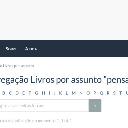
Sobre
Ajuda
 Livros por assunto
egação Livros por assunto "pen
B
C
D
E
F
G
H
I
J
K
L
M
N
O
P
Q
R
S
T
Ir
ara a visualização no momento 1-1 of 1