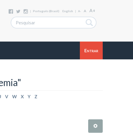
A+
A
|
Português (Brasil)
English
|
A-
Entrar
emia"
U
V
W
X
Y
Z