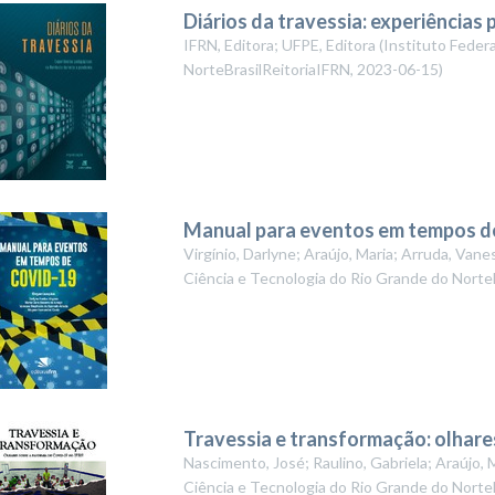
Diários da travessia: experiência
IFRN, Editora; UFPE, Editora
(
Instituto Feder
NorteBrasilReitoriaIFRN
,
2023-06-15
)
Manual para eventos em tempos d
Virgínio, Darlyne; Araújo, Maria; Arruda, Van
Ciência e Tecnologia do Rio Grande do Norte
Travessia e transformação: olhare
Nascimento, José; Raulino, Gabriela; Araújo, 
Ciência e Tecnologia do Rio Grande do Norte