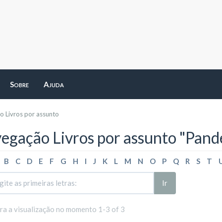
Sobre
Ajuda
 Livros por assunto
egação Livros por assunto "Pand
B
C
D
E
F
G
H
I
J
K
L
M
N
O
P
Q
R
S
T
Ir
ara a visualização no momento 1-3 of 3