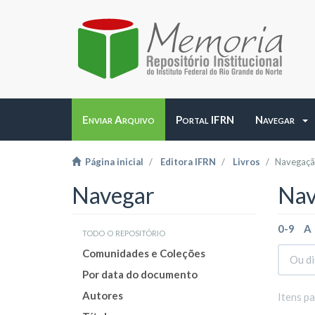
Enviar Arquivo
Portal IFRN
Navegar
Página inicial
Editora IFRN
Livros
Navegação
Navegar
Nav
0-9
A
todo o repositório
Comunidades e Coleções
Por data do documento
Autores
Itens p