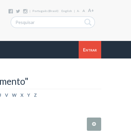
A+
A
|
Português (Brasil)
English
|
A-
Entrar
amento"
U
V
W
X
Y
Z