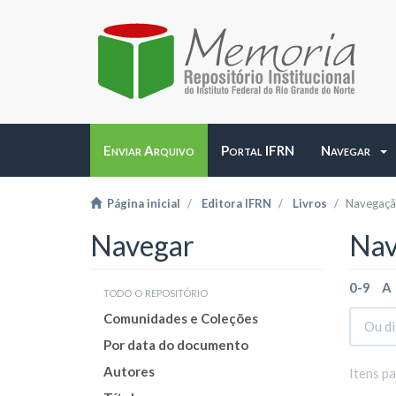
Enviar Arquivo
Portal IFRN
Navegar
Página inicial
Editora IFRN
Livros
Navegação
Navegar
Nav
0-9
A
todo o repositório
Comunidades e Coleções
Por data do documento
Autores
Itens p