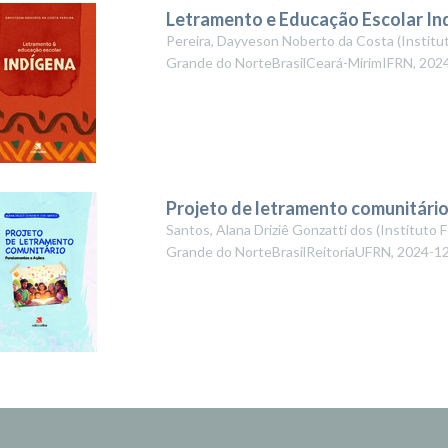
Letramento e Educação Escolar In
Pereira, Dayveson Noberto da Costa
(
Institu
Grande do NorteBrasilCeará-MirimIFRN
,
202
Projeto de letramento comunitári
Santos, Alana Driziê Gonzatti dos
(
Instituto 
Grande do NorteBrasilReitoriaUFRN
,
2024-1