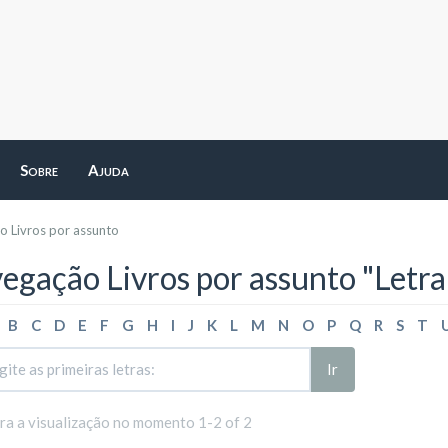
Sobre
Ajuda
 Livros por assunto
egação Livros por assunto "Letr
B
C
D
E
F
G
H
I
J
K
L
M
N
O
P
Q
R
S
T
Ir
ara a visualização no momento 1-2 of 2