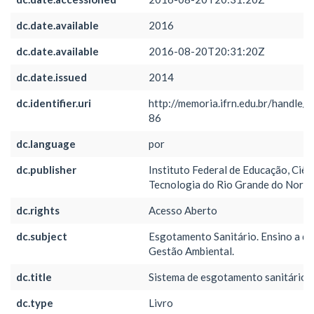
dc.date.available
2016
dc.date.available
2016-08-20T20:31:20Z
dc.date.issued
2014
dc.identifier.uri
http://memoria.ifrn.edu.br/handle/
86
dc.language
por
dc.publisher
Instituto Federal de Educação, Ciên
Tecnologia do Rio Grande do Norte
dc.rights
Acesso Aberto
dc.subject
Esgotamento Sanitário. Ensino a dis
Gestão Ambiental.
dc.title
Sistema de esgotamento sanitário
dc.type
Livro