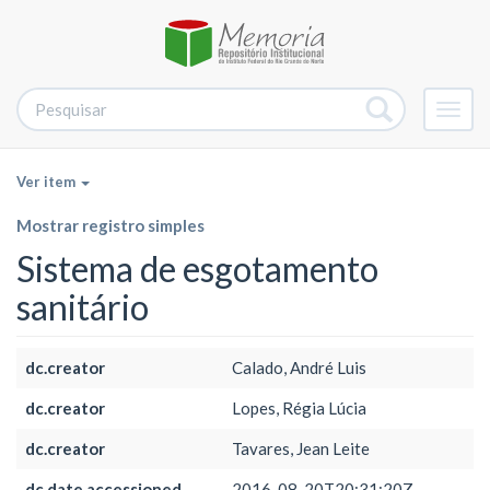
Alter
nave
Ver item
Mostrar registro simples
Sistema de esgotamento
sanitário
dc.creator
Calado, André Luis
dc.creator
Lopes, Régia Lúcia
dc.creator
Tavares, Jean Leite
dc.date.accessioned
2016-08-20T20:31:20Z