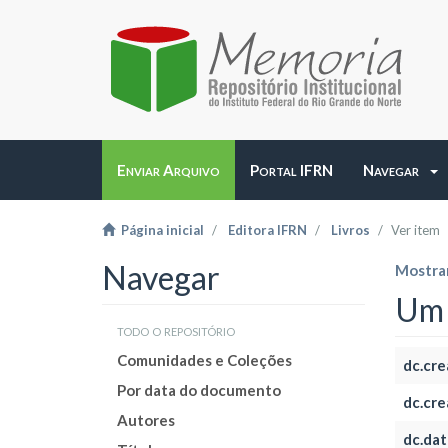
Enviar Arquivo
Portal IFRN
Navegar
Página inicial
Editora IFRN
Livros
Ver item
Navegar
Mostrar
Um 
todo o repositório
Comunidades e Coleções
dc.cre
Por data do documento
dc.cre
Autores
dc.dat