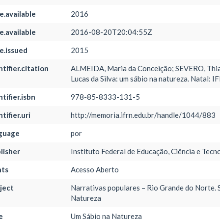
e.available
2016
e.available
2016-08-20T20:04:55Z
e.issued
2015
ntifier.citation
ALMEIDA, Maria da Conceição; SEVERO, Thiag
Lucas da Silva: um sábio na natureza. Natal: I
tifier.isbn
978-85-8333-131-5
tifier.uri
http://memoria.ifrn.edu.br/handle/1044/883
nguage
por
lisher
Instituto Federal de Educação, Ciência e Tec
hts
Acesso Aberto
ject
Narrativas populares – Rio Grande do Norte. S
Natureza
e
Um Sábio na Natureza