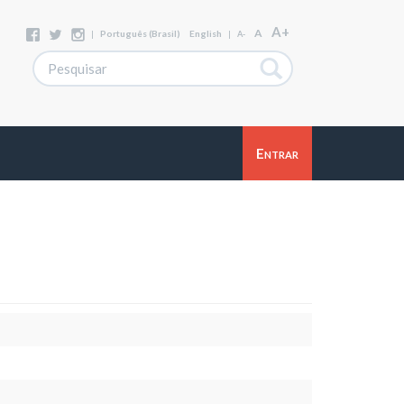
A+
A
|
Português (Brasil)
English
|
A-
Entrar