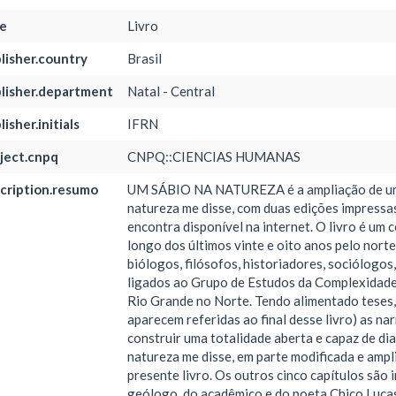
e
Livro
lisher.country
Brasil
lisher.department
Natal - Central
isher.initials
IFRN
ject.cnpq
CNPQ::CIENCIAS HUMANAS
cription.resumo
UM SÁBIO NA NATUREZA é a ampliação de um si
natureza me disse, com duas edições impressa
encontra disponível na internet. O livro é um 
longo dos últimos vinte e oito anos pelo nort
biólogos, filósofos, historiadores, sociólogo
ligados ao Grupo de Estudos da Complexidad
Rio Grande no Norte. Tendo alimentado teses,
aparecem referidas ao final desse livro) as n
construir uma totalidade aberta e capaz de di
natureza me disse, em parte modificada e ampli
presente livro. Os outros cinco capítulos são 
geólogo, do acadêmico e do poeta Chico Lucas