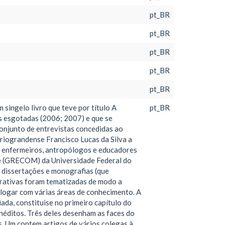
pt_BR
pt_BR
pt_BR
pt_BR
pt_BR
ngelo livro que teve por título A
pt_BR
s esgotadas (2006; 2007) e que se
conjunto de entrevistas concedidas ao
eriograndense Francisco Lucas da Silva a
s, enfermeiros, antropólogos e educadores
e (GRECOM) da Universidade Federal do
 dissertações e monografias (que
arrativas foram tematizadas de modo a
alogar com várias áreas de conhecimento. A
ada, constituise no primeiro capítulo do
inéditos. Três deles desenham as faces do
. Um contem artigos de vários colegas à