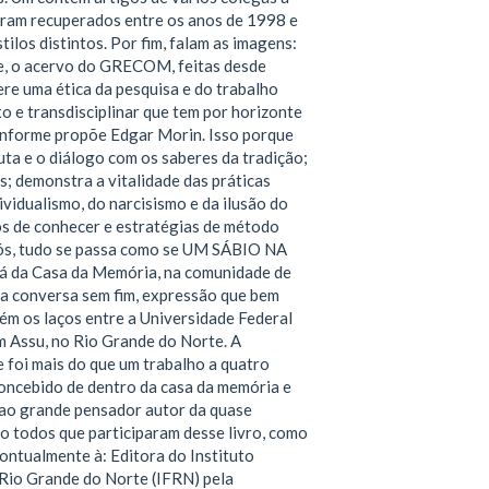
ram recuperados entre os anos de 1998 e
ilos distintos. Por fim, falam as imagens:
e, o acervo do GRECOM, feitas desde
re uma ética da pesquisa e do trabalho
 e transdisciplinar que tem por horizonte
onforme propõe Edgar Morin. Isso porque
ta e o diálogo com os saberes da tradição;
es; demonstra a vitalidade das práticas
ividualismo, do narcisismo e da ilusão do
os de conhecer e estratégias de método
nós, tudo se passa como se UM SÁBIO NA
 da Casa da Memória, na comunidade de
uma conversa sem fim, expressão que bem
ém os laços entre a Universidade Federal
m Assu, no Rio Grande do Norte. A
 foi mais do que um trabalho a quatro
concebido de dentro da casa da memória e
ao grande pensador autor da quase
o todos que participaram desse livro, como
ntualmente à: Editora do Instituto
 Rio Grande do Norte (IFRN) pela