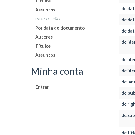
Títulos
dc.dat
Assuntos
esta coleção
dc.dat
Por data do documento
dc.dat
Autores
dc.ide
Títulos
Assuntos
dc.iden
Minha conta
dc.iden
dc.la
Entrar
dc.pub
dc.rig
dc.sub
dc.titl