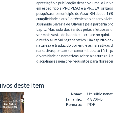
apreciação e publicação desse volume; à Univ
em específico à PROPESQ e à PROEX, órgãos d
pesquisas no município de Assu-RN desde 1986
cumplicidade e auxílio técnico no desenvolvim
Josineide Silveira de Oliveira pela parceria p
Lapitz Machado dos Santos pelas afetuosas tr
vez mais vasta do baobá que cresce no quintal
direção a um Sul regenerativo. Um espírito de
natureza é traduzido por entre as narrativas 
narrativas possam ser como substrato fértil 
diversidade de narrativas sobre a natureza. 
disciplinares nem pré-requisitos para florescer
ivos deste item
Nome:
Um sábio nanat
Tamanho:
4.899Mb
Formato:
PDF