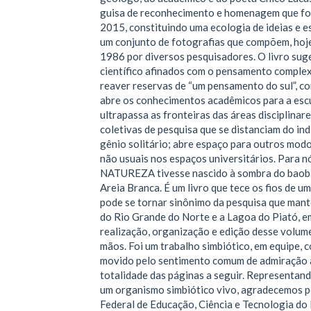
guisa de reconhecimento e homenagem que fo
2015, constituindo uma ecologia de ideias e est
um conjunto de fotografias que compõem, hoj
1986 por diversos pesquisadores. O livro suge
científico afinados com o pensamento complexo
reaver reservas de “um pensamento do sul”, c
abre os conhecimentos acadêmicos para a escu
ultrapassa as fronteiras das áreas disciplinar
coletivas de pesquisa que se distanciam do ind
gênio solitário; abre espaço para outros mod
não usuais nos espaços universitários. Para 
NATUREZA tivesse nascido à sombra do baobá
Areia Branca. É um livro que tece os fios de 
pode se tornar sinônimo da pesquisa que mant
do Rio Grande do Norte e a Lagoa do Piató, e
realização, organização e edição desse volume
mãos. Foi um trabalho simbiótico, em equipe, 
movido pelo sentimento comum de admiração 
totalidade das páginas a seguir. Representand
um organismo simbiótico vivo, agradecemos po
Federal de Educação, Ciência e Tecnologia do