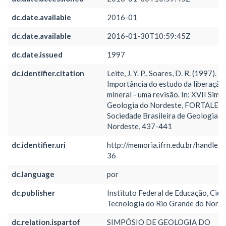
dc.date.available
2016-01
dc.date.available
2016-01-30T10:59:45Z
dc.date.issued
1997
dc.identifier.citation
Leite, J. Y. P., Soares, D. R. (1997).
Importância do estudo da liberação
mineral - uma revisão. In: XVII Simp
Geologia do Nordeste, FORTALEZ
Sociedade Brasileira de Geologia -
Nordeste, 437-441
dc.identifier.uri
http://memoria.ifrn.edu.br/handle/
36
dc.language
por
dc.publisher
Instituto Federal de Educação, Ciên
Tecnologia do Rio Grande do Norte
dc.relation.ispartof
SIMPÓSIO DE GEOLOGIA DO