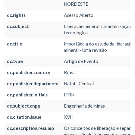
NORDESTE
dc.rights
Acesso Aberto
dc.subject
Liberação mineral, caracterização
tecnológica
dc.title
Importância do estudo da liberação
mineral - Uma revisão
dc.type
Artigo de Evento
dc.publisher.country
Brasil
dc.publisher.department
Natal - Central
dc.publisher.initials
IFRN
dc.subject.cnpq
Engenharia de minas
dc.citation.issue
XVII
dc.description.resumo
Os conceitos de liberação e separa
mineral são de fundamental importâ