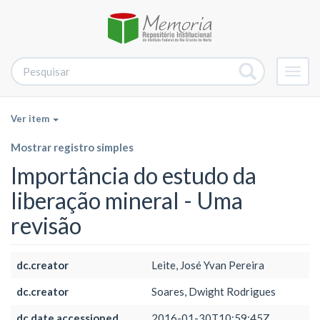
Alter
nave
Ver item
Mostrar registro simples
Importância do estudo da
liberação mineral - Uma
revisão
dc.creator
Leite, José Yvan Pereira
dc.creator
Soares, Dwight Rodrigues
dc.date.accessioned
2016-01-30T10:59:45Z