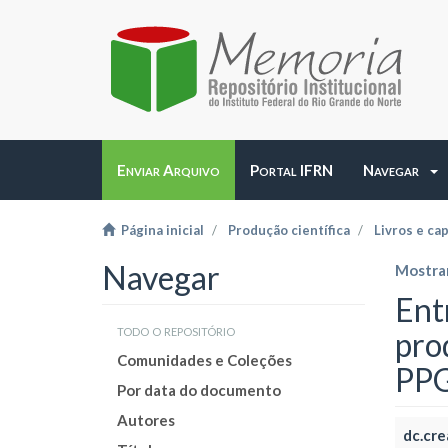
Enviar Arquivo
Portal IFRN
Navegar
Página inicial
Produção científica
Livros e cap
Navegar
Mostrar
Entr
todo o repositório
pro
Comunidades e Coleções
PP
Por data do documento
Autores
dc.cre