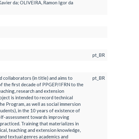
Xavier da; OLIVEIRA, Ramon Igor da
pt_BR
 collaborators (in title) and aims to
pt_BR
 of the first decade of PPGEP/IFRN to the
eaching, research and extension
oject is intended to record technical
the Program, as well as social immersion
dents), in the 10 years of existence of
self-assessment towards improving
 practiced. Training that materializes in
nical, teaching and extension knowledge,
s and textual genres academics and