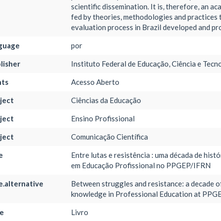
scientific dissemination. It is, therefore, an a
fed by theories, methodologies and practices 
evaluation process in Brazil developed and p
nguage
por
lisher
Instituto Federal de Educação, Ciência e Tec
hts
Acesso Aberto
ject
Ciências da Educação
ject
Ensino Profissional
ject
Comunicação Científica
e
Entre lutas e resistência : uma década de hist
em Educação Profissional no PPGEP/IFRN
le.alternative
Between struggles and resistance: a decade of
knowledge in Professional Education at PP
e
Livro