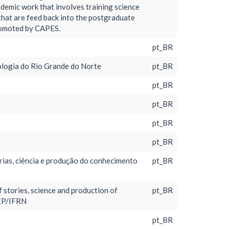
cademic work that involves training science
that are feed back into the postgraduate
romoted by CAPES.
pt_BR
nologia do Rio Grande do Norte
pt_BR
pt_BR
pt_BR
pt_BR
pt_BR
órias, ciência e produção do conhecimento
pt_BR
 stories, science and production of
pt_BR
GEP/IFRN
pt_BR