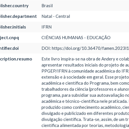
lisher.country
Brasil
lisher.department
Natal - Central
isher.initials
IFRN
ject.cnpq
CIÊNCIAS HUMANAS - EDUCAÇÃO
tifier.doi
DOI: https://doi.org/10.36470/famen.2023l
cription.resumo
Este livro inspira-se na obra de Andery e cola
apresentar resultados iniciais do projeto de 
PPGEP/IFRN à comunidade acadêmica do IFRN, 
extensão e à sociedade em geral. Esse projeto 
acadêmica e científica do Programa, bem como
trabalhadores da ciência (professores e alunos
programa, para subsidiar sua autoavaliação n
acadêmica e técnico-científica nele praticada.
produzido como conhecimento acadêmico, cientí
divulgado e publicizado em diferentes produt
divulgação científica. Trata-se, assim, de um
científica alimentada por teorias, metodologi