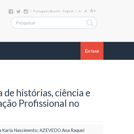
A+
A
|
Português (Brasil)
English
|
A-
Entrar
 de histórias, ciência e
ão Profissional no
ja Karla Nascimento; AZEVEDO Ana Raquel