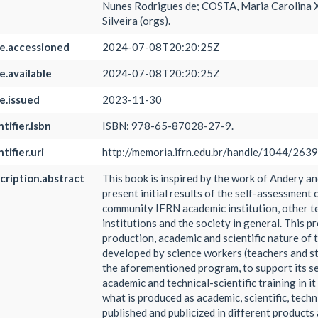
Nunes Rodrigues de; COSTA, Maria Carolina 
Silveira (orgs).
e.accessioned
2024-07-08T20:20:25Z
e.available
2024-07-08T20:20:25Z
e.issued
2023-11-30
tifier.isbn
ISBN: 978-65-87028-27-9.
tifier.uri
http://memoria.ifrn.edu.br/handle/1044/2639
cription.abstract
This book is inspired by the work of Andery and
present initial results of the self-assessment
community IFRN academic institution, other t
institutions and the society in general. This pr
production, academic and scientific nature of 
developed by science workers (teachers and stu
the aforementioned program, to support its 
academic and technical-scientific training in it
what is produced as academic, scientific, tech
published and publicized in different product