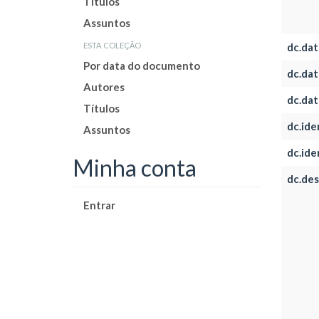
Títulos
Assuntos
esta coleção
dc.dat
Por data do documento
dc.dat
Autores
dc.dat
Títulos
dc.iden
Assuntos
dc.iden
Minha conta
dc.des
Entrar