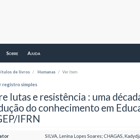
Sobre
Ajuda
ítulos de livros
Humanas
Ver item
 registro simples
e lutas e resistência : uma década
dução do conhecimento em Educaç
GEP/IFRN
ator
SILVA, Lenina Lopes Soares; CHAGAS, Kadyd