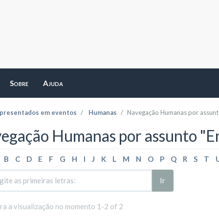
Sobre
Ajuda
apresentados em eventos
Humanas
Navegação Humanas por assun
egação Humanas por assunto "En
B
C
D
E
F
G
H
I
J
K
L
M
N
O
P
Q
R
S
T
Ir
ara a visualização no momento 1-2 of 2