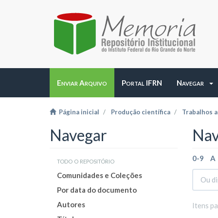
Enviar Arquivo
Portal IFRN
Navegar
Página inicial
Produção científica
Trabalhos 
Navegar
Nav
0-9
A
todo o repositório
Comunidades e Coleções
Por data do documento
Autores
Itens p