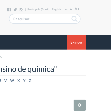
A+
A
|
Português (Brasil)
English
|
A-
Entrar
to
sino de química"
U
V
W
X
Y
Z