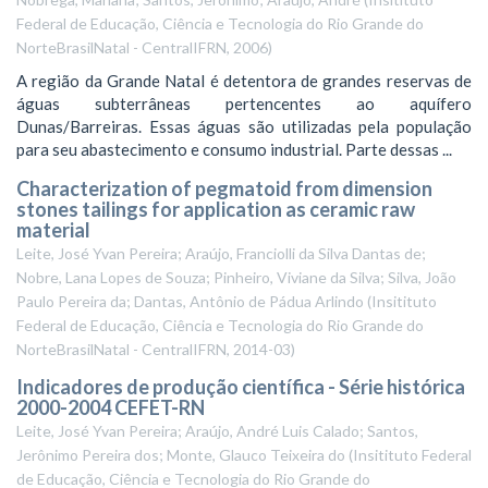
Federal de Educação, Ciência e Tecnologia do Rio Grande do
NorteBrasilNatal - CentralIFRN
,
2006
)
A região da Grande Natal é detentora de grandes reservas de
águas subterrâneas pertencentes ao aquífero
Dunas/Barreiras. Essas águas são utilizadas pela população
para seu abastecimento e consumo industrial. Parte dessas ...
Characterization of pegmatoid from dimension
stones tailings for application as ceramic raw
material
Leite, José Yvan Pereira; Araújo, Franciolli da Silva Dantas de;
Nobre, Lana Lopes de Souza; Pinheiro, Viviane da Silva; Silva, João
Paulo Pereira da; Dantas, Antônio de Pádua Arlindo
(
Insitituto
Federal de Educação, Ciência e Tecnologia do Rio Grande do
NorteBrasilNatal - CentralIFRN
,
2014-03
)
Indicadores de produção científica - Série histórica
2000-2004 CEFET-RN
Leite, José Yvan Pereira; Araújo, André Luis Calado; Santos,
Jerônimo Pereira dos; Monte, Glauco Teixeira do
(
Insitituto Federal
de Educação, Ciência e Tecnologia do Rio Grande do