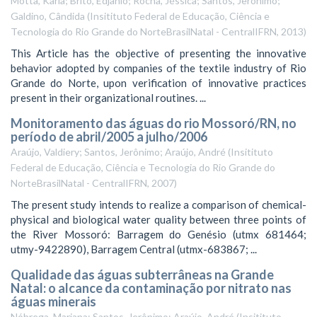
Motta, Karla; Brito, Edjanio; Rocha, Jéssica; Santos, Jerônimo;
Galdino, Cândida
(
Insitituto Federal de Educação, Ciência e
Tecnologia do Rio Grande do NorteBrasilNatal - CentralIFRN
,
2013
)
This Article has the objective of presenting the innovative
behavior adopted by companies of the textile industry of Rio
Grande do Norte, upon verification of innovative practices
present in their organizational routines. ...
Monitoramento das águas do rio Mossoró/RN, no
período de abril/2005 a julho/2006
Araújo, Valdiery; Santos, Jerônimo; Araújo, André
(
Insitituto
Federal de Educação, Ciência e Tecnologia do Rio Grande do
NorteBrasilNatal - CentralIFRN
,
2007
)
The present study intends to realize a comparison of chemical-
physical and biological water quality between three points of
the River Mossoró: Barragem do Genésio (utmx 681464;
utmy-9422890), Barragem Central (utmx-683867; ...
Qualidade das águas subterrâneas na Grande
Natal: o alcance da contaminação por nitrato nas
águas minerais
Nóbrega, Mariana; Santos, Jerônimo; Araújo, André
(
Insitituto