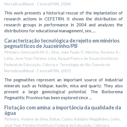
NorteBrasilNatal - CentralIFRN
,
2004
)
This work presents a historical rescue of the implantation of
research actions in CEFETRN. It shows the distribution of
research groups in performance in 2004 and analyzes the
distributions for educational management, sex, ...
Caracterização tecnológica de rejeito em minérios
pegmatíticos de Juazeirinho/PB
Pinheiro, Heriscarth M. D.; Silva, João Paulo P.; Martins, Rosiney A.;
Leite, José Yvan Pereira; Lima, Raquel Franco de Souza
(
Insitituto
Federal de Educação, Ciência e Tecnologia do Rio Grande do
NorteBrasilNatal - CentralIFRN
,
2007
)
The pegmatites represent an important source of industrial
minerals such as feldspar, kaolin, mica and quartz. They also
present a large gemological potential. The Borborema
Pegmatitic Province has been explored since ...
Flotação com amina: a importância da qualidade da
água
Pinheiro, Viviane da Silva; Baltar, Carlos Adolpho Magalhães; Leite,
José Yvan Pereira
(
Insitituto Federal de Educação, Ciência e