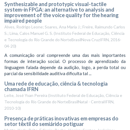
Synthesizable and prototypic visual-tactile
system-in FPGA: an alternative to analysis and
improvement of the voice quality for the hearing
impaired people
Alves, Rodrigo Leone; Soares, Ana Maria J.; Freire, Raimundo Carlos
S.; Lima, Calos Manuel G. S.
(
Instituto Federal de Educação, Ciência
e Tecnologia do Rio Grande do NorteBrasilNova CruzIFRN
,
2016-
04-20
)
A comunicação oral compreende uma das mais importantes
formas de interação social. O processo de aprendizado da
linguagem falada depende da audição, logo, a perda total ou
parcial da sensibilidade auditiva dificulta tal ...
Uma rede de educação, ciência & tecnologia
chamada IFRN
Leite, José Yvan Pereira
(
Instituto Federal de Educação, Ciência e
Tecnologia do Rio Grande do NorteBrasilNatal - CentralIFRN
,
2010-10
)
Presença de práticas inovativas em empresas do
setor têxtil do semiárido potiguar