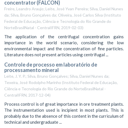
concentrator (FALCON)
Freire, Leandro Araujo; Leite, José Yvan Pereira; Silva, Daniel Nunes
da; Silva, Bruno Gonçalves da; Oliveira, José Carlos Silva
(
Instituto
Federal de Educação, Ciência e Tecnologia do Rio Grande do
NorteBrasilNatal - CentralIFRN
,
2019-02-03
)
The application of the centrifugal concentration gains
importance in the world scenario, considering the low
environmental impact and the concentration of fine particles.
Literature does not present articles using centrifugal ...
Controle de processo em laboratório de
processamento mineral
Leite, J. Y. P.; Silva, Bruno Gonçalves; Silva, Daniel Nunes da;
Texeira, José Rodolpho Marinho
(
Instituto Federal de Educação,
Ciência e Tecnologia do Rio Grande do NorteBrasilNatal -
CentralIFRN
,
2017-12-04
)
Process control is of great importance in ore treatment plants.
The instrumentation used is incipient in most plants. This is
probably due to the absence of this content in the curriculum of
technical and undergraduate ...