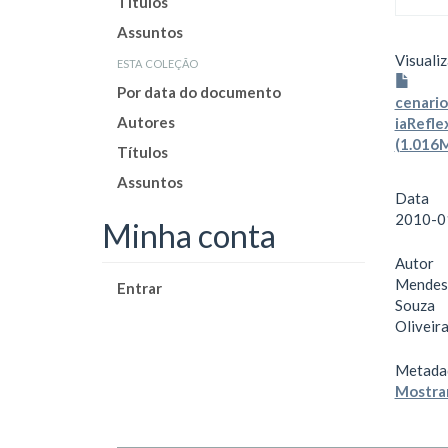
Títulos
Assuntos
Visualiz
esta coleção
Por data do documento
cenari
Autores
iaRefle
(1.016
Títulos
Assuntos
Data
2010-0
Minha conta
Autor
Mendes,
Entrar
Souza
Oliveira
Metada
Mostrar