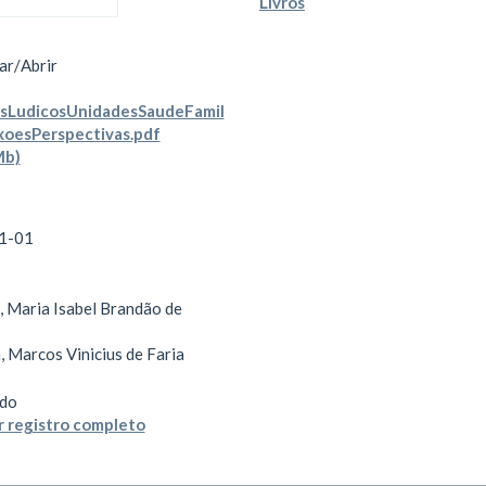
Livros
ar/
Abrir
osLudicosUnidadesSaudeFamil
xoesPerspectivas.pdf
Mb)
1-01
 Maria Isabel Brandão de
, Marcos Vinicius de Faria
do
 registro completo