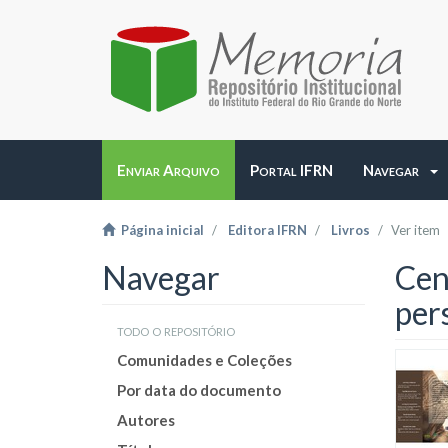
Enviar Arquivo
Portal IFRN
Navegar
Página inicial
Editora IFRN
Livros
Ver item
Navegar
Cen
per
todo o repositório
Comunidades e Coleções
Por data do documento
Autores