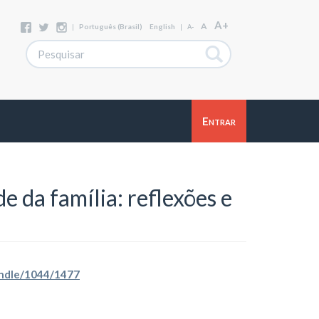
A+
A
|
Português (Brasil)
English
|
A-
Entrar
e da família: reflexões e
handle/1044/1477