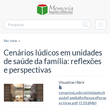
Alter
nave
Ver item
Cenários lúdicos em unidades
de saúde da família: reflexões
e perspectivas
Visualizar/
Abrir
cenariosLudicosUnidadesS
audeFamiliaReflexoesPersp
ectivas.pdf (1.016Mb)