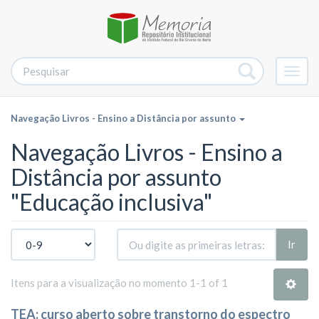
Alter
nave
Navegação Livros - Ensino a Distância por assunto
Navegação Livros - Ensino a
Distância por assunto
"Educação inclusiva"
Ir
Itens para a visualização no momento 1-1 of 1
TEA: curso aberto sobre transtorno do espectro