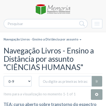
Alter
nave
Navegação Livros - Ensino a Distância por assunto
Navegação Livros - Ensino a
Distância por assunto
"CIÊNCIAS HUMANAS"
Ir
Itens para a visualização no momento 1-1 of 1
TEA: curso aberto sobre transtorno do espectro