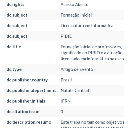
dc.rights
Acesso Aberto
dc.subject
Formação Inicial
dc.subject
Licenciatura em Informática
dc.subject
PIBID
dc.title
Formação inicial de professores,
significado do PIBID e a atuação d
licenciado em informática na escola
dc.type
Artigo de Evento
dc.publisher.country
Brasil
dc.publisher.department
Natal - Central
dc.publisher.initials
IFRN
dc.citation.issue
3
dc.description.resumo
Este trabalho tem como objetivo ref
sobre as possibilidades de atuação 