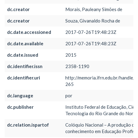
dc.creator
Morais, Pauleany Simões de
dc.creator
Souza, Givanaldo Rocha de
dc.date.accessioned
2017-07-26T19:48:23Z
dc.date.available
2017-07-26T19:48:23Z
dc.date.issued
2015
dc.identifier.issn
2358-1190
dc.identifier.uri
http://memoria.ifrn.edu.br/handle/
265
dc.language
por
dc.publisher
Instituto Federal de Educação, Ciên
Tecnologia do Rio Grande do Norte
dc.relation.ispartof
Colóquio Nacional – A produção do
conhecimento em Educação Profiss