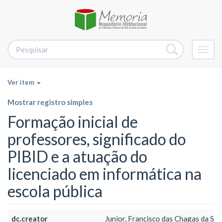
Alter
nave
Ver item
Mostrar registro simples
Formação inicial de
professores, significado do
PIBID e a atuação do
licenciado em informática na
escola pública
dc.creator
Junior, Francisco das Chagas da Sil