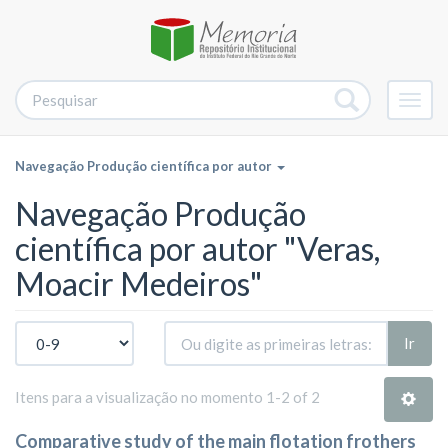
Alter
nave
Navegação Produção científica por autor
Navegação Produção
científica por autor "Veras,
Moacir Medeiros"
Ir
Itens para a visualização no momento 1-2 of 2
Comparative study of the main flotation frothers