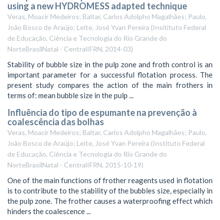
using a new HYDROMESS adapted technique
Veras, Moacir Medeiros; Baltar, Carlos Adolpho Magalhães; Paulo,
João Bosco de Araújo; Leite, José Yvan Pereira
(
Insitituto Federal
de Educação, Ciência e Tecnologia do Rio Grande do
NorteBrasilNatal - CentralIFRN
,
2014-03
)
Stability of bubble size in the pulp zone and froth control is an
important parameter for a successful flotation process. The
present study compares the action of the main frothers in
terms of: mean bubble size in the pulp ...
Influência do tipo de espumante na prevenção à
coalescência das bolhas
Veras, Moacir Medeiros; Baltar, Carlos Adolpho Magalhães; Paulo,
João Bosco de Araújo; Leite, José Yvan Pereira
(
Instituto Federal
de Educação, Ciência e Tecnologia do Rio Grande do
NorteBrasilNatal - CentralIFRN
,
2015-10-19
)
One of the main functions of frother reagents used in flotation
is to contribute to the stability of the bubbles size, especially in
the pulp zone. The frother causes a waterproofing effect which
hinders the coalescence ...