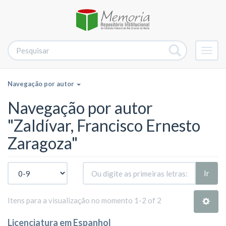
Alter
nave
Navegação por autor
Navegação por autor
"Zaldívar, Francisco Ernesto
Zaragoza"
Ir
Itens para a visualização no momento 1-2 of 2
Licenciatura em Espanhol