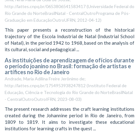
http://lattes.cnpq.br/0653806541583417
(
Universidade Federal do
Rio Grande do NorteBrasilNatal - CentralOutroPrograma de Pós-
Graduação em EducaçãoOutroUFRN
,
2012-04-12
)
This paper presents a reconstruction of the historical
trajectory of the Escola Industrial de Natal (Industrial School
of Natal), in the period 1942 to 1968, based on the analysis of
its cultural, social and pedagogical ...
As instituições de aprendizagem de ofícios durante
o período joanino no Brasil: formação de artistas e
artífices no Rio de Janeiro
Andrade, Maria Adilina Freire Jerônimo de;
http://lattes.cnpq.br/1754953938247812
(
Instituto Federal de
Educação, Ciência e Tecnologia do Rio Grande do NorteBrasilNatal
- CentralOutroOutroIFRN
,
2023-08-03
)
The present research addresses the craft learning institutions
created during the Johannine period in Rio de Janeiro, from
1809 to 1819. It aims to investigate these educational
institutions for learning crafts in the quest ...