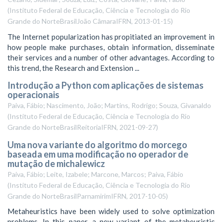
(
Instituto Federal de Educação, Ciência e Tecnologia do Rio
Grande do NorteBrasilJoão CâmaraIFRN
,
2013-01-15
)
The Internet popularization has propitiated an improvement in
how people make purchases, obtain information, disseminate
their services and a number of other advantages. According to
this trend, the Research and Extension ...
Introdução a Python com aplicações de sistemas
operacionais
Paiva, Fábio; Nascimento, João; Martins, Rodrigo; Souza, Givanaldo
(
Instituto Federal de Educação, Ciência e Tecnologia do Rio
Grande do NorteBrasilReitoriaIFRN
,
2021-09-27
)
Uma nova variante do algoritmo do morcego
baseada em uma modificação no operador de
mutação de michalewicz
Paiva, Fábio; Leite, Izabele; Marcone, Marcos; Paiva, Fábio
(
Instituto Federal de Educação, Ciência e Tecnologia do Rio
Grande do NorteBrasilParnamirimIFRN
,
2017-10-05
)
Metaheuristics have been widely used to solve optimization
problems. In this paper, a new variant of the metaheuristic