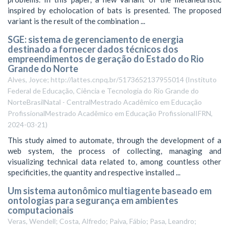
inspired by echolocation of bats is presented. The proposed
variant is the result of the combination ...
SGE: sistema de gerenciamento de energia
destinado a fornecer dados técnicos dos
empreendimentos de geração do Estado do Rio
Grande do Norte
Alves, Joyce; http://lattes.cnpq.br/5173652137955014
(
Instituto
Federal de Educação, Ciência e Tecnologia do Rio Grande do
NorteBrasilNatal - CentralMestrado Acadêmico em Educação
ProfissionalMestrado Acadêmico em Educação ProfissionalIFRN
,
2024-03-21
)
This study aimed to automate, through the development of a
web system, the process of collecting, managing and
visualizing technical data related to, among countless other
specificities, the quantity and respective installed ...
Um sistema autonômico multiagente baseado em
ontologias para segurança em ambientes
computacionais
Veras, Wendell; Costa, Alfredo; Paiva, Fábio; Pasa, Leandro;