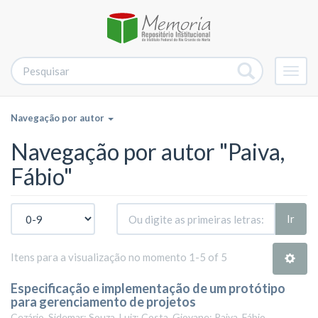
Alter
nave
Navegação por autor
Navegação por autor "Paiva,
Fábio"
Ir
Itens para a visualização no momento 1-5 of 5
Especificação e implementação de um protótipo
para gerenciamento de projetos
Cezário, Sidemar; Souza, Luiz; Costa, Giovane; Paiva, Fábio