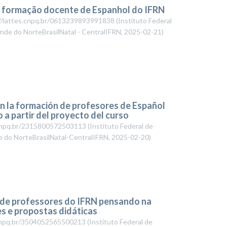
a formação docente de Espanhol do IFRN
s://lattes.cnpq.br/0613239893991838
(
Instituto Federal
ande do NorteBrasilNatal - CentralIFRN
,
2025-02-21
)
en la formación de profesores de Español
a partir del proyecto del curso
s.cnpq.br/2315800572503113
(
Instituto Federal de
e do NorteBrasilNatal-CentralIFRN
,
2025-02-20
)
de professores do IFRN pensando na
es e propostas didáticas
es.cnpq.br/3504052565500213
(
Instituto Federal de