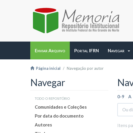
Enviar Arquivo
Portal IFRN
Navegar
Página inicial
Navegação por autor
Navegar
Nav
0-9
A
todo o repositório
Comunidades e Coleções
Por data do documento
Autores
Itens p