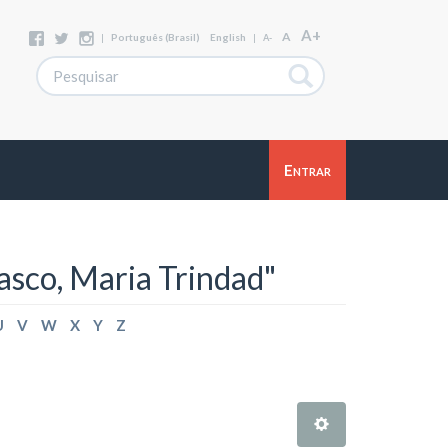
A+
A
|
Português (Brasil)
English
|
A-
Entrar
asco, Maria Trindad"
U
V
W
X
Y
Z