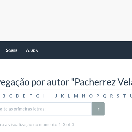
Sobre
Ajuda
egação por autor "Pacherrez Vel
B
C
D
E
F
G
H
I
J
K
L
M
N
O
P
Q
R
S
T
Ir
ara a visualização no momento 1-3 of 3