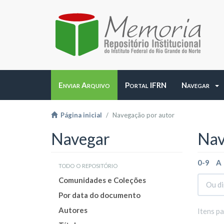
Enviar Arquivo
Portal IFRN
Navegar
Página inicial
Navegação por autor
Navegar
Nav
0-9
A
todo o repositório
Comunidades e Coleções
Por data do documento
Autores
Itens p