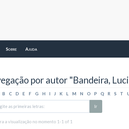
Sobre
Ajuda
egação por autor "Bandeira, Luci
B
C
D
E
F
G
H
I
J
K
L
M
N
O
P
Q
R
S
T
Ir
ara a visualização no momento 1-1 of 1