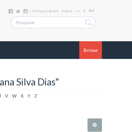
A+
A
|
Português (Brasil)
English
|
A-
Entrar
ana Silva Dias"
U
V
W
X
Y
Z