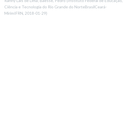
Ranny Laís de Lima; Baesse, Pedro
(
Instituto Federal de Educação,
Ciência e Tecnologia do Rio Grande do NorteBrasilCeará-
MirimIFRN
,
2018-01-29
)