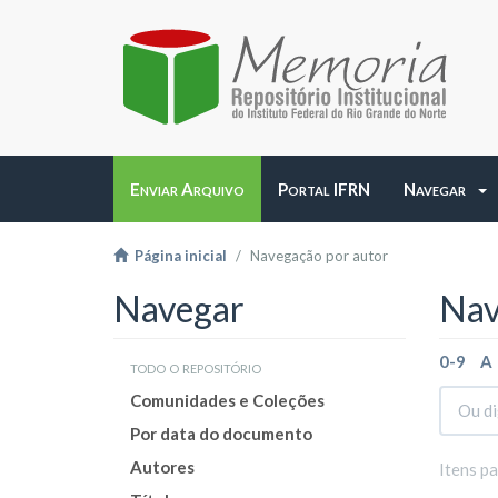
Enviar Arquivo
Portal IFRN
Navegar
Página inicial
Navegação por autor
Navegar
Nav
0-9
A
todo o repositório
Comunidades e Coleções
Por data do documento
Autores
Itens p