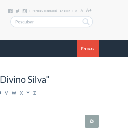
A+
A
|
Português (Brasil)
English
|
A-
Entrar
Divino Silva"
U
V
W
X
Y
Z