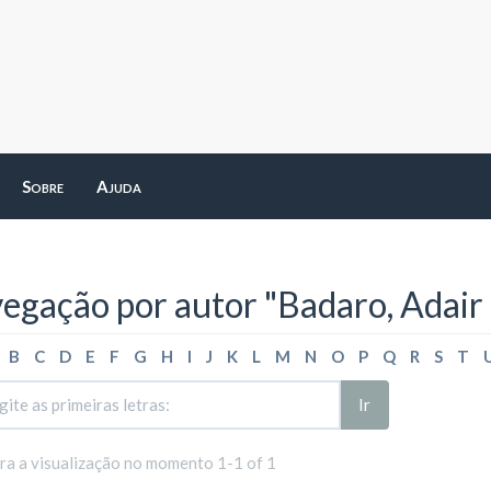
Sobre
Ajuda
egação por autor "Badaro, Adair 
B
C
D
E
F
G
H
I
J
K
L
M
N
O
P
Q
R
S
T
Ir
ara a visualização no momento 1-1 of 1