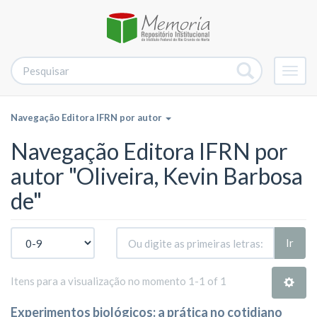
Alter
nave
Navegação Editora IFRN por autor
Navegação Editora IFRN por
autor "Oliveira, Kevin Barbosa
de"
Ir
Itens para a visualização no momento 1-1 of 1
Experimentos biológicos: a prática no cotidiano