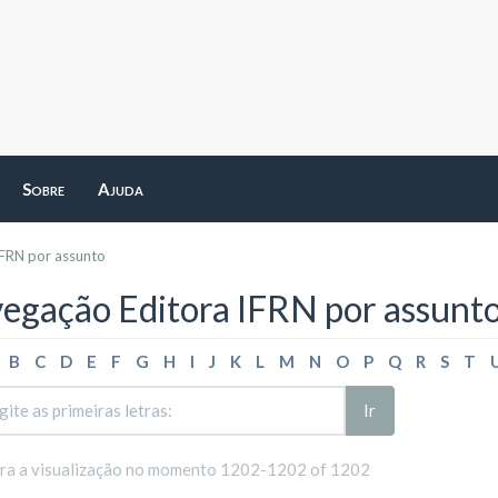
Sobre
Ajuda
IFRN por assunto
egação Editora IFRN por assunt
B
C
D
E
F
G
H
I
J
K
L
M
N
O
P
Q
R
S
T
Ir
ara a visualização no momento 1202-1202 of 1202