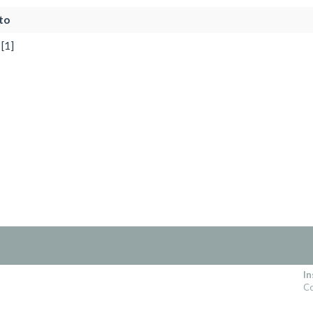
to
[1]
In
Co