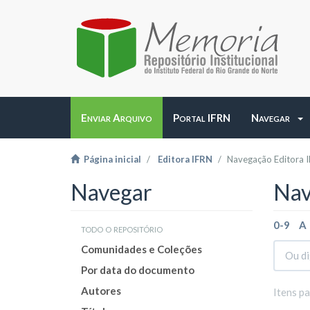
Enviar Arquivo
Portal IFRN
Navegar
Página inicial
Editora IFRN
Navegação Editora 
Navegar
Nav
0-9
A
todo o repositório
Comunidades e Coleções
Por data do documento
Autores
Itens p