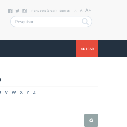
A+
A
|
Português (Brasil)
English
|
A-
Entrar
o
U
V
W
X
Y
Z