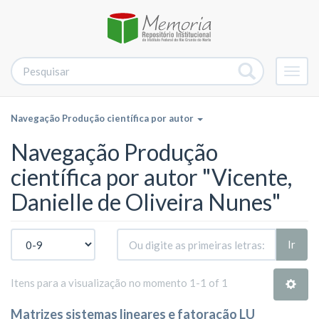
Alter
nave
Navegação Produção científica por autor
Navegação Produção
científica por autor "Vicente,
Danielle de Oliveira Nunes"
Ir
Itens para a visualização no momento 1-1 of 1
Matrizes sistemas lineares e fatoração LU