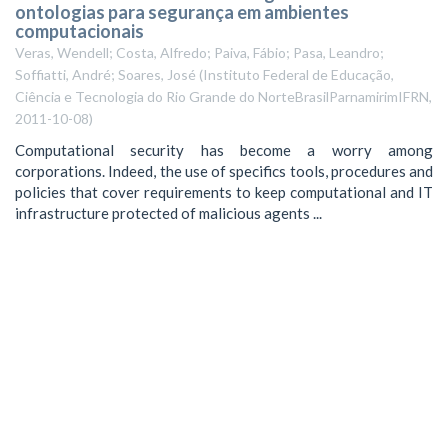
ontologias para segurança em ambientes
computacionais
Veras, Wendell; Costa, Alfredo; Paiva, Fábio; Pasa, Leandro;
Soffiatti, André; Soares, José
(
Instituto Federal de Educação,
Ciência e Tecnologia do Rio Grande do NorteBrasilParnamirimIFRN
,
2011-10-08
)
Computational security has become a worry among
corporations. Indeed, the use of specifics tools, procedures and
policies that cover requirements to keep computational and IT
infrastructure protected of malicious agents ...