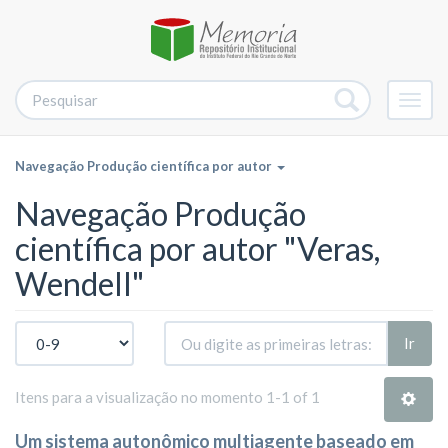
Alter
nave
Navegação Produção científica por autor
Navegação Produção
científica por autor "Veras,
Wendell"
Ir
Itens para a visualização no momento 1-1 of 1
Um sistema autonômico multiagente baseado em