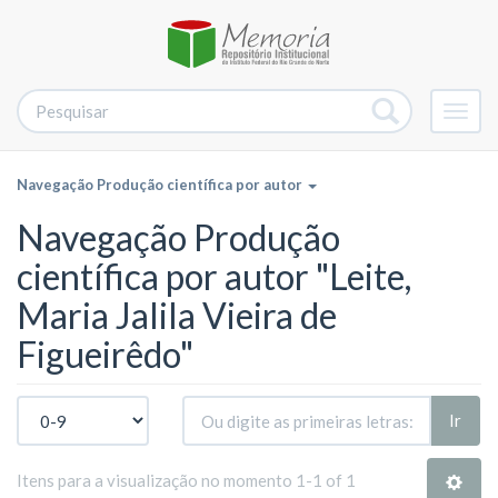
Alter
nave
Navegação Produção científica por autor
Navegação Produção
científica por autor "Leite,
Maria Jalila Vieira de
Figueirêdo"
Ir
Itens para a visualização no momento 1-1 of 1