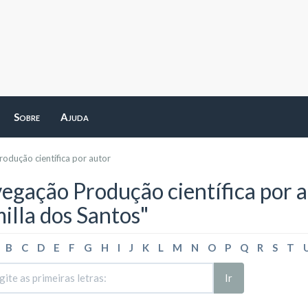
Sobre
Ajuda
odução científica por autor
egação Produção científica por
illa dos Santos"
B
C
D
E
F
G
H
I
J
K
L
M
N
O
P
Q
R
S
T
Ir