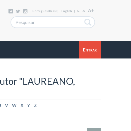
A+
A
|
Português (Brasil)
English
|
A-
Entrar
 autor "LAUREANO,
U
V
W
X
Y
Z