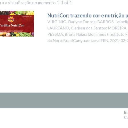
ara a visualização no momento 1-1 of 1
NutriCor: trazendo cor e nutrição p
VIRGINIO, Darlyne Fontes; BARROS, Izabelly
LAUREANO, Clarisse dos Santos; MOREIRA, Mi
PESSOA, Bruna Naiara Domingos
(
Instituto 
do NorteBrasilCanguaretamaIFRN
,
2021-02-
In
Co