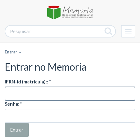
Alter
nave
Entrar
Entrar no Memoria
IFRN-id (matrícula)::
Senha:
Entrar