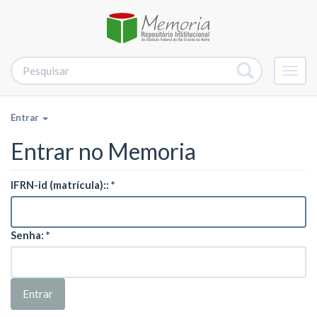
Alter
nave
Entrar
Entrar no Memoria
IFRN-id (matrícula)::
Senha:
Entrar