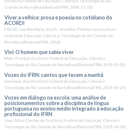
(
Instituto Federal de Educação, Ciência e Tecnologia do Rio
Grande do NorteBrasilReitoriaIFRN
,
2008-11-10
)
Viver a velhice: prosa e poesia no cotidiano do
ACORDI
FREIRE, Ivanilda Maria; SILVA, Josenildo Pinheiro da
(
Instituto
Federal de Educação, Ciência e Tecnologia do Rio Grande do
NorteBrasilReitoriaIFRN
,
2016
)
Vivi: O homem que sabia viver
Melo, Protásio
(
Instituto Federal de Educação, Ciência e
Tecnologia do Rio Grande do NorteBrasilReitoriaIFRN
,
2018-01-01
)
Vozes do IFRN: cantos que tecem a manhã
Henrique, Ana
(
Instituto Federal de Educação, Ciência e
Tecnologia do Rio Grande do NorteBrasilReitoriaIFRN
,
2023-04-25
)
Vozes em diálogo na escola: uma análise de
posicionamentos sobre a disciplina de língua
portuguesa no ensino médio integrado à educação
profissional do IFRN
Lima, Ailton Dantas de
(
Instituto Federal de Educação, Ciência e
Tecnologia do Rio Grande do NorteBrasilReitoriaIFRN
,
2018-06-06
)