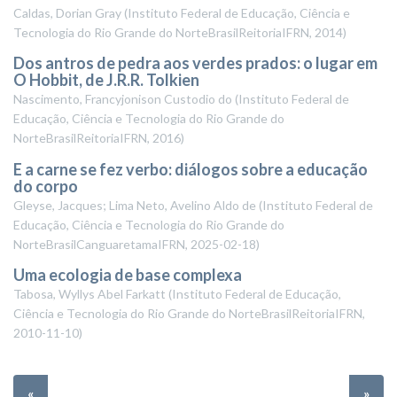
Caldas, Dorian Gray
(
Instituto Federal de Educação, Ciência e
Tecnologia do Rio Grande do NorteBrasilReitoriaIFRN
,
2014
)
Dos antros de pedra aos verdes prados: o lugar em
O Hobbit, de J.R.R. Tolkien
Nascimento, Francyjonison Custodio do
(
Instituto Federal de
Educação, Ciência e Tecnologia do Rio Grande do
NorteBrasilReitoriaIFRN
,
2016
)
E a carne se fez verbo: diálogos sobre a educação
do corpo
Gleyse, Jacques; Lima Neto, Avelino Aldo de
(
Instituto Federal de
Educação, Ciência e Tecnologia do Rio Grande do
NorteBrasilCanguaretamaIFRN
,
2025-02-18
)
Uma ecologia de base complexa
Tabosa, Wyllys Abel Farkatt
(
Instituto Federal de Educação,
Ciência e Tecnologia do Rio Grande do NorteBrasilReitoriaIFRN
,
2010-11-10
)
«
»