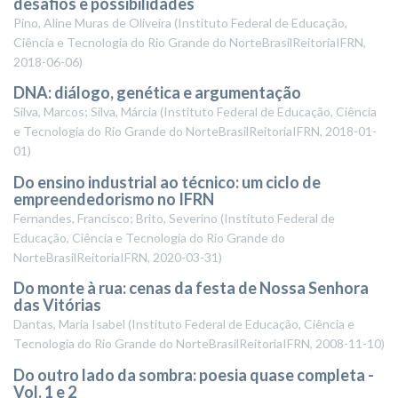
desafios e possibilidades
Pino, Aline Muras de Oliveira
(
Instituto Federal de Educação,
Ciência e Tecnologia do Rio Grande do NorteBrasilReitoriaIFRN
,
2018-06-06
)
DNA: diálogo, genética e argumentação
Silva, Marcos; Silva, Márcia
(
Instituto Federal de Educação, Ciência
e Tecnologia do Rio Grande do NorteBrasilReitoriaIFRN
,
2018-01-
01
)
Do ensino industrial ao técnico: um ciclo de
empreendedorismo no IFRN
Fernandes, Francisco; Brito, Severino
(
Instituto Federal de
Educação, Ciência e Tecnologia do Rio Grande do
NorteBrasilReitoriaIFRN
,
2020-03-31
)
Do monte à rua: cenas da festa de Nossa Senhora
das Vitórias
Dantas, Maria Isabel
(
Instituto Federal de Educação, Ciência e
Tecnologia do Rio Grande do NorteBrasilReitoriaIFRN
,
2008-11-10
)
Do outro lado da sombra: poesia quase completa -
Vol. 1 e 2