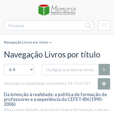
Alter
nave
Navegação Livros por título
Navegação Livros por título
Ir
Itens para a visualização no momento 54-73 of 321
Da intenção à realidade: a política de formação de
professores e a experiência do CEFET-RN (1990-
2006)
Silva, Luzimar Barbalho da
(
Instituto Federal de Educação, Ciência e