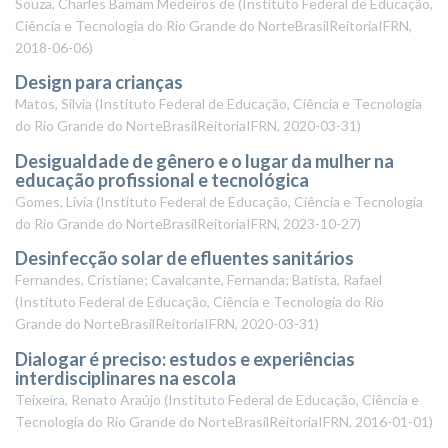
Souza, Charles Bamam Medeiros de
(
Instituto Federal de Educação,
Ciência e Tecnologia do Rio Grande do NorteBrasilReitoriaIFRN
,
2018-06-06
)
Design para crianças
Matos, Silvia
(
Instituto Federal de Educação, Ciência e Tecnologia
do Rio Grande do NorteBrasilReitoriaIFRN
,
2020-03-31
)
Desigualdade de gênero e o lugar da mulher na
educação profissional e tecnológica
Gomes, Livia
(
Instituto Federal de Educação, Ciência e Tecnologia
do Rio Grande do NorteBrasilReitoriaIFRN
,
2023-10-27
)
Desinfecção solar de efluentes sanitários
Fernandes, Cristiane; Cavalcante, Fernanda; Batista, Rafael
(
Instituto Federal de Educação, Ciência e Tecnologia do Rio
Grande do NorteBrasilReitoriaIFRN
,
2020-03-31
)
Dialogar é preciso: estudos e experiências
interdisciplinares na escola
Teixeira, Renato Araújo
(
Instituto Federal de Educação, Ciência e
Tecnologia do Rio Grande do NorteBrasilReitoriaIFRN
,
2016-01-01
)