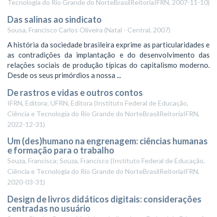
Tecnologia do Rio Grande do NorteBrasilReitoriaIFRN
,
2007-11-10
)
Das salinas ao sindicato
Sousa, Francisco Carlos Oliveira
(
Natal - Central
,
2007
)
A história da sociedade brasileira exprime as particularidades e
as contradições da implantação e do desenvolvimento das
relações sociais de produção típicas do capitalismo moderno.
Desde os seus primórdios a nossa ...
De rastros e vidas e outros contos
IFRN, Editora; UFRN, Editora
(
Instituto Federal de Educação,
Ciência e Tecnologia do Rio Grande do NorteBrasilReitoriaIFRN
,
2022-12-31
)
Um (des)humano na engrenagem: ciências humanas
e formação para o trabalho
Souza, Francisca; Souza, Francisco
(
Instituto Federal de Educação,
Ciência e Tecnologia do Rio Grande do NorteBrasilReitoriaIFRN
,
2020-03-31
)
Design de livros didáticos digitais: considerações
centradas no usuário