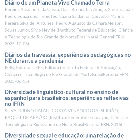
Diário de um Planeta Vivo Chamado Terra
Pereira, Alexandre da Costa; Dias, Brennatan Araújo; Santos, João
Pedro Souza dos; Temoteo, Luana Saldanha; Carvalho, Marina
Pereira Silva de; Antunes, Pedro Augusto da Câmara Nelson;
Sousa Júnior, Sílvio Ney de
(
Instituto Federal de Educação, Ciência
e Tecnologia do Rio Grande do NorteBrasilNatal-CentralIFRN
,
2025-10-08
)
Diários da travessia: experiências pedagógicas no
NE durante a pandemia
IFRN, Editora; UFPE, Editora
(
Instituto Federal de Educação,
Ciência e Tecnologia do Rio Grande do NorteBrasilReitoriaIFRN
,
2023-06-15
)
Diversidade linguístico-cultural no ensino de
espanhol para brasileiros: experiências reflexivas
no IFRN
SILVA, BRUNO RAFAEL COSTA VENÂNCIO DA; SERRÃO,
RAQUEL DE ARAÚJO
(
Instituto Federal de Educação, Ciência e
Tecnologia do Rio Grande do NorteBrasilReitoriaIFRN
,
2016
)
Diversidade sexual e educação: uma relação de