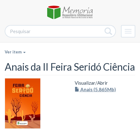
Alter
nave
Ver item
Anais da II Feira Seridó Ciência
Visualizar/
Abrir
Anais (5.865Mb)