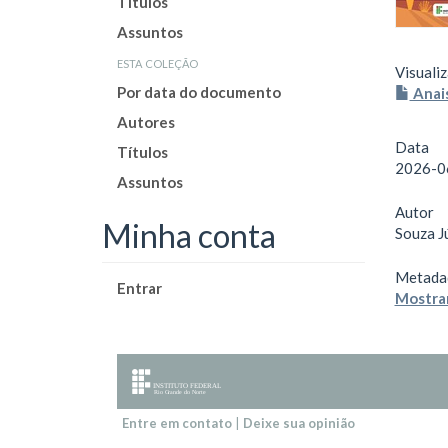
Títulos
Assuntos
esta coleção
Visualiz
Por data do documento
Anai
Autores
Data
Títulos
2026-0
Assuntos
Autor
Minha conta
Souza J
Metada
Entrar
Mostrar
Entre em contato
|
Deixe sua opinião