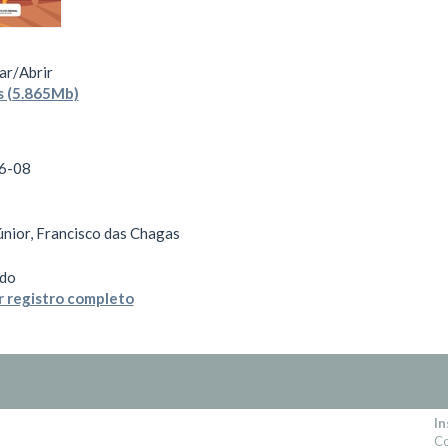
ar/
Abrir
s (5.865Mb)
6-08
únior, Francisco das Chagas
do
 registro completo
In
Co