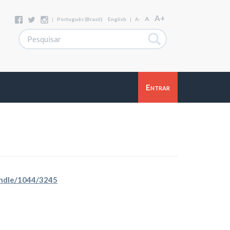
A+
A
|
Português (Brasil)
English
|
A-
Entrar
handle/1044/3245