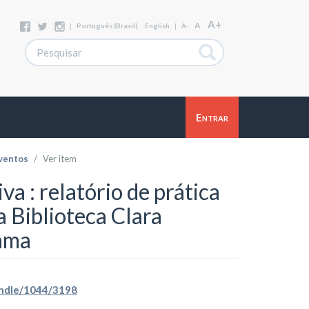
A+
A
|
Português (Brasil)
English
|
A-
Entrar
ventos
Ver item
va : relatório de prática
a Biblioteca Clara
ama
handle/1044/3198