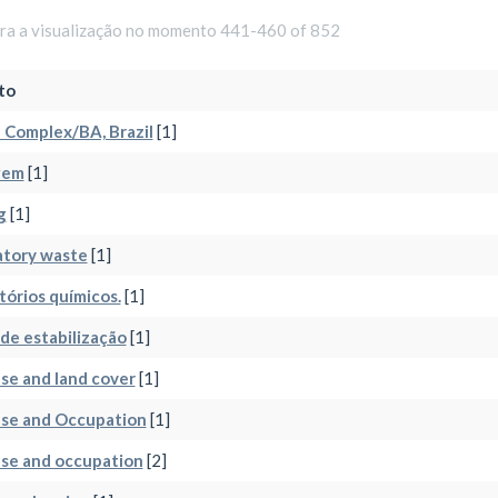
ara a visualização no momento 441-460 of 852
to
 Complex/BA, Brazil
[1]
gem
[1]
g
[1]
atory waste
[1]
tórios químicos.
[1]
de estabilização
[1]
se and land cover
[1]
use and Occupation
[1]
se and occupation
[2]