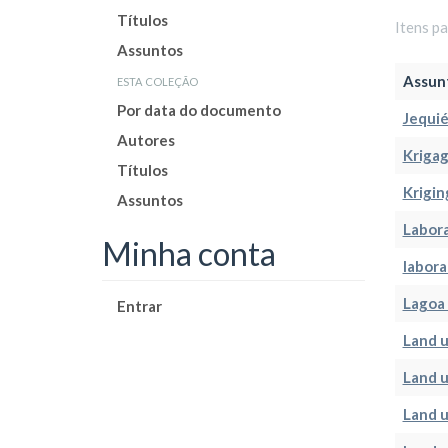
Títulos
Itens p
Assuntos
esta coleção
Assun
Por data do documento
Jequié
Autores
Kriga
Títulos
Krigin
Assuntos
Labor
Minha conta
labora
Lagoa 
Entrar
Land u
Land 
Land u