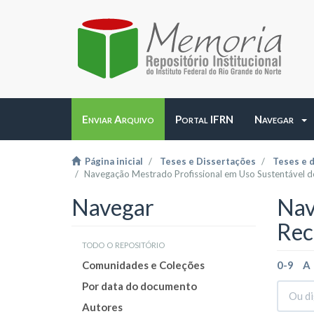
Enviar Arquivo
Portal IFRN
Navegar
Página inicial
Teses e Dissertações
Teses e 
Navegação Mestrado Profissional em Uso Sustentável d
Navegar
Nav
Rec
todo o repositório
Comunidades e Coleções
0-9
A
Por data do documento
Autores