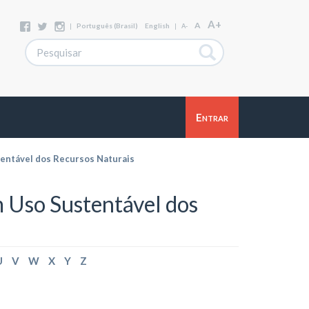
A+
A
|
Português (Brasil)
English
|
A-
Entrar
entável dos Recursos Naturais
 Uso Sustentável dos
U
V
W
X
Y
Z