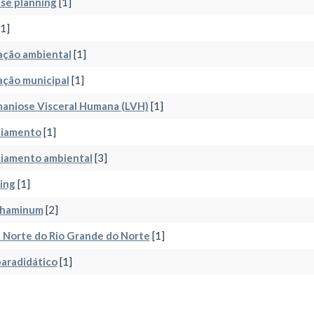
se planning
[1]
1]
ação ambiental
[1]
ação municipal
[1]
aniose Visceral Humana (LVH)
[1]
ciamento
[1]
ciamento ambiental
[3]
ing
[1]
thaminum
[2]
l Norte do Rio Grande do Norte
[1]
paradidático
[1]