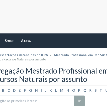
Sobre
Ajuda
dissertações defendidas no IFRN
Mestrado Profissional em Uso Sust
os Recursos Naturais por assunto
egação Mestrado Profissional em
ursos Naturais por assunto
B
C
D
E
F
G
H
I
J
K
L
M
N
O
P
Q
R
S
T
Ir