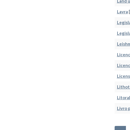
Land u
Lavra
[
Legisl
Legisl
Leishm
Licen
Licen
Licens
Litho
Litora
Livro 