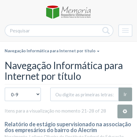
Alter
nave
Navegação Informática para Internet por título
Navegação Informática para
Internet por título
Ir
Itens para a visualização no momento 21-28 of 28
Relatório de estágio supervisionado na associação
dos empresários do bairro do Alecrim
Nascimento, Leilane Oliveira do
(
Instituto Federal de Educação,