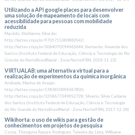
Utilizando a API google places para desenvolver
uma solução de mapeamento de locais com
acessibilidade para pessoas com mobilidade
reduzida
Macêdo, Kleitianne Silva de;
http://lattes.cnpq.br/9701715380880542;
http://lattes.cnpq.br/3064070294463644; Bernardo, Amanda dos
Santos
(
Instituto Federal de Educação, Ciência e Tecnologia do Rio
Grande do NorteBrasilNatal - Zona NorteIFRN
,
2018-11-22
)
VIRTUALAB: uma alternativa virtual para a
realização de experimentos da química inorgânica
Andrade, Marina de Araújo;
http://lattes.cnpq.br/1383850094367803;
http://lattes.cnpq.br/3258677349852728; Silverio, Silvia Carliane
dos Santos
(
Instituto Federal de Educação, Ciência e Tecnologia
do Rio Grande do NorteBrasilNatal - Zona NorteIFRN
,
2017-12-28
)
Wikihorta: o uso de wikis para gestão de
conhecimentos em projetos de pesquisa
Costa, Theogyna Rayure Rodrigues Teixeira da; Lima, Willyane