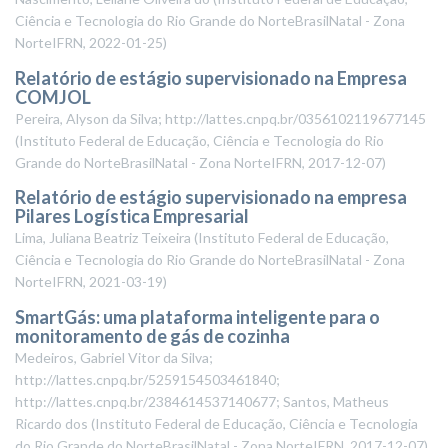
Ciência e Tecnologia do Rio Grande do NorteBrasilNatal - Zona
NorteIFRN
,
2022-01-25
)
Relatório de estágio supervisionado na Empresa
COMJOL
Pereira, Alyson da Silva; http://lattes.cnpq.br/0356102119677145
(
Instituto Federal de Educação, Ciência e Tecnologia do Rio
Grande do NorteBrasilNatal - Zona NorteIFRN
,
2017-12-07
)
Relatório de estágio supervisionado na empresa
Pilares Logística Empresarial
Lima, Juliana Beatriz Teixeira
(
Instituto Federal de Educação,
Ciência e Tecnologia do Rio Grande do NorteBrasilNatal - Zona
NorteIFRN
,
2021-03-19
)
SmartGás: uma plataforma inteligente para o
monitoramento de gás de cozinha
Medeiros, Gabriel Vitor da Silva;
http://lattes.cnpq.br/5259154503461840;
http://lattes.cnpq.br/2384614537140677; Santos, Matheus
Ricardo dos
(
Instituto Federal de Educação, Ciência e Tecnologia
do Rio Grande do NorteBrasilNatal - Zona NorteIFRN
,
2017-12-07
)