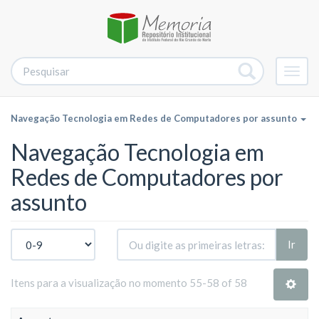
Alter
nave
Navegação Tecnologia em Redes de Computadores por assunto
Navegação Tecnologia em
Redes de Computadores por
assunto
Ir
Itens para a visualização no momento 55-58 of 58