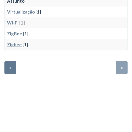
Assunto
Virtualização
[1]
Wi-Fi
[1]
ZigBee
[1]
Zigbee
[1]
«
»