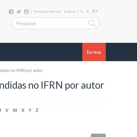
A+
A
|
Português (Brasil)
English
|
A-
Entrar
didas no IFRN por autor
ndidas no IFRN por autor
U
V
W
X
Y
Z