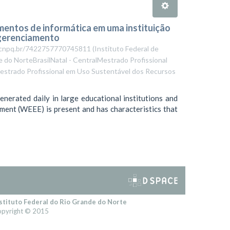
entos de informática em uma instituição
 gerenciamento
es.cnpq.br/7422757770745811
(
Instituto Federal de
 do NorteBrasilNatal - CentralMestrado Profissional
strado Profissional em Uso Sustentável dos Recursos
enerated daily in large educational institutions and
pment (WEEE) is present and has characteristics that
stituto Federal do Rio Grande do Norte
pyright © 2015