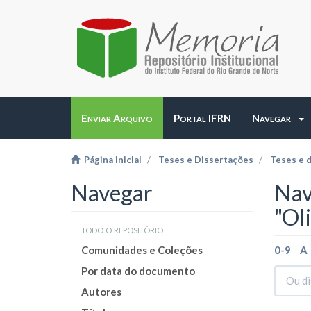
Enviar Arquivo
Portal IFRN
Navegar
Página inicial
Teses e Dissertações
Teses e 
Navegar
Nav
"Ol
todo o repositório
Comunidades e Coleções
0-9
A
Por data do documento
Autores