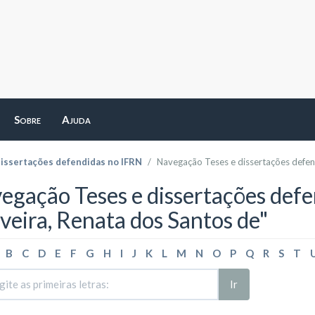
Sobre
Ajuda
dissertações defendidas no IFRN
Navegação Teses e dissertações defen
egação Teses e dissertações defe
iveira, Renata dos Santos de"
B
C
D
E
F
G
H
I
J
K
L
M
N
O
P
Q
R
S
T
Ir