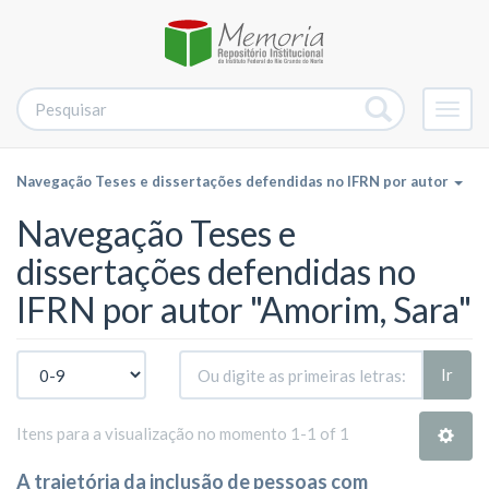
Alter
nave
Navegação Teses e dissertações defendidas no IFRN por autor
Navegação Teses e
dissertações defendidas no
IFRN por autor "Amorim, Sara"
Ir
Itens para a visualização no momento 1-1 of 1
A trajetória da inclusão de pessoas com