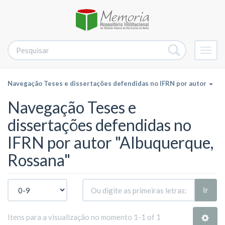
Alter
nave
Navegação Teses e dissertações defendidas no IFRN por autor
Navegação Teses e
dissertações defendidas no
IFRN por autor "Albuquerque,
Rossana"
Ir
Itens para a visualização no momento 1-1 of 1