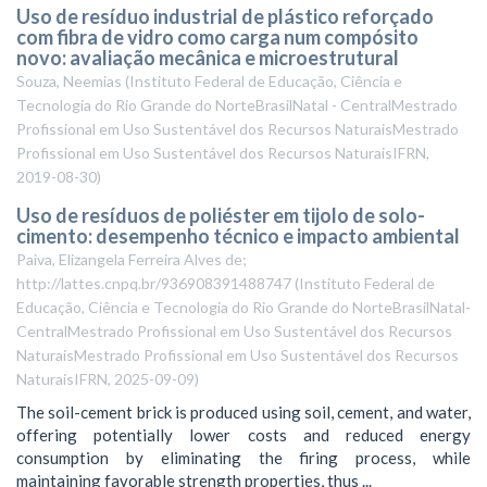
Uso de resíduo industrial de plástico reforçado
com fibra de vidro como carga num compósito
novo: avaliação mecânica e microestrutural
Souza, Neemias
(
Instituto Federal de Educação, Ciência e
Tecnologia do Rio Grande do NorteBrasilNatal - CentralMestrado
Profissional em Uso Sustentável dos Recursos NaturaisMestrado
Profissional em Uso Sustentável dos Recursos NaturaisIFRN
,
2019-08-30
)
Uso de resíduos de poliéster em tijolo de solo-
cimento: desempenho técnico e impacto ambiental
Paiva, Elizangela Ferreira Alves de;
http://lattes.cnpq.br/936908391488747
(
Instituto Federal de
Educação, Ciência e Tecnologia do Rio Grande do NorteBrasilNatal-
CentralMestrado Profissional em Uso Sustentável dos Recursos
NaturaisMestrado Profissional em Uso Sustentável dos Recursos
NaturaisIFRN
,
2025-09-09
)
The soil-cement brick is produced using soil, cement, and water,
offering potentially lower costs and reduced energy
consumption by eliminating the firing process, while
maintaining favorable strength properties, thus ...