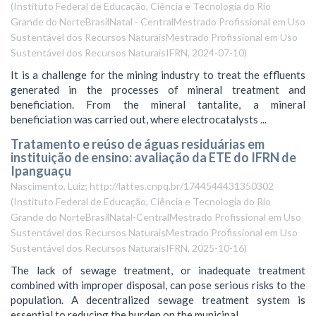
(
Instituto Federal de Educação, Ciência e Tecnologia do Rio
Grande do NorteBrasilNatal - CentralMestrado Profissional em Uso
Sustentável dos Recursos NaturaisMestrado Profissional em Uso
Sustentável dos Recursos NaturaisIFRN
,
2024-07-10
)
It is a challenge for the mining industry to treat the effluents
generated in the processes of mineral treatment and
beneficiation. From the mineral tantalite, a mineral
beneficiation was carried out, where electrocatalysts ...
Tratamento e reúso de águas residuárias em
instituição de ensino: avaliação da ETE do IFRN de
Ipanguaçu
Nascimento, Luiz; http://lattes.cnpq.br/1744544431350302
(
Instituto Federal de Educação, Ciência e Tecnologia do Rio
Grande do NorteBrasilNatal-CentralMestrado Profissional em Uso
Sustentável dos Recursos NaturaisMestrado Profissional em Uso
Sustentável dos Recursos NaturaisIFRN
,
2025-10-16
)
The lack of sewage treatment, or inadequate treatment
combined with improper disposal, can pose serious risks to the
population. A decentralized sewage treatment system is
essential to reducing the burden on the municipal ...