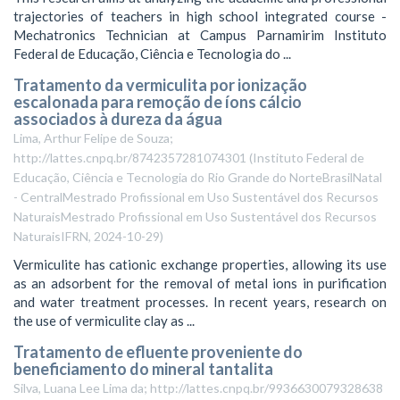
trajectories of teachers in high school integrated course -
Mechatronics Technician at Campus Parnamirim Instituto
Federal de Educação, Ciência e Tecnologia do ...
Tratamento da vermiculita por ionização
escalonada para remoção de íons cálcio
associados à dureza da água
Lima, Arthur Felipe de Souza;
http://lattes.cnpq.br/8742357281074301
(
Instituto Federal de
Educação, Ciência e Tecnologia do Rio Grande do NorteBrasilNatal
- CentralMestrado Profissional em Uso Sustentável dos Recursos
NaturaisMestrado Profissional em Uso Sustentável dos Recursos
NaturaisIFRN
,
2024-10-29
)
Vermiculite has cationic exchange properties, allowing its use
as an adsorbent for the removal of metal ions in purification
and water treatment processes. In recent years, research on
the use of vermiculite clay as ...
Tratamento de efluente proveniente do
beneficiamento do mineral tantalita
Silva, Luana Lee Lima da; http://lattes.cnpq.br/9936630079328638