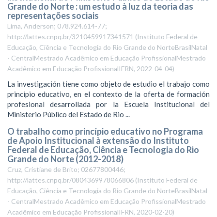
Grande do Norte : um estudo à luz da teoria das
representações sociais
Lima, Anderson; 078.924.614-77;
http://lattes.cnpq.br/3210459917341571
(
Instituto Federal de
Educação, Ciência e Tecnologia do Rio Grande do NorteBrasilNatal
- CentralMestrado Acadêmico em Educação ProfissionalMestrado
Acadêmico em Educação ProfissionalIFRN
,
2022-04-04
)
La investigación tiene como objeto de estudio el trabajo como
principio educativo, en el contexto de la oferta de formación
profesional desarrollada por la Escuela Institucional del
Ministerio Público del Estado de Rio ...
O trabalho como princípio educativo no Programa
de Apoio Institucional à extensão do Instituto
Federal de Educação, Ciência e Tecnologia do Rio
Grande do Norte (2012-2018)
Cruz, Cristiane de Brito; 02677800446;
http://lattes.cnpq.br/0804369978066806
(
Instituto Federal de
Educação, Ciência e Tecnologia do Rio Grande do NorteBrasilNatal
- CentralMestrado Acadêmico em Educação ProfissionalMestrado
Acadêmico em Educação ProfissionalIFRN
,
2020-02-20
)