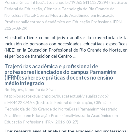
Pereira, Glícia; http://lattes.cnpq.br/4936364111272294
(
Instituto
Federal de Educação, Ciência e Tecnologia do Rio Grande do
NorteBrasilNatal-CentralMestrado Acadêmico em Educação
ProfissionalMestrado Acadêmico em Educação ProfissionalIFRN
,
2025-08-29
)
El estudio tiene como objetivo analizar la trayectoria de la
inclusión de personas con necesidades educativas específicas
(NEE) en la Educación Profesional de Rio Grande do Norte, en
el período de transición del Centro ...
Trajetórias acadêmica e profissional de
professores licenciados do campus Parnamirim
(IFRN): saberes e práticas docentes no ensino
médio integrado
Rodrigues, Iaponira da Silva;
http://buscatextual.cnpq.br/buscatextual/visualizacv.do?
id=K4422874A5
(
Instituto Federal de Educação, Ciência e
Tecnologia do Rio Grande do NorteBrasilParnamirimMestrado
Acadêmico em Educação ProfissionalMestrado Acadêmico em
Educação ProfissionalIFRN
,
2016-03-27
)
This research aims at analyzing the academic and professional