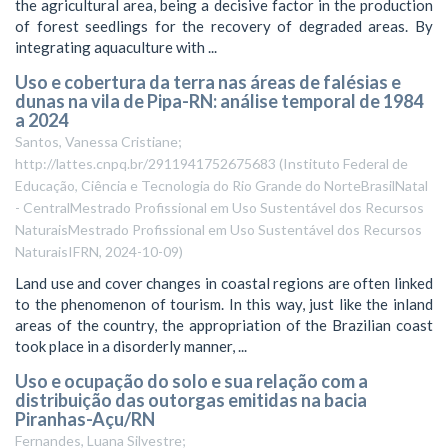
the agricultural area, being a decisive factor in the production
of forest seedlings for the recovery of degraded areas. By
integrating aquaculture with ...
Uso e cobertura da terra nas áreas de falésias e
dunas na vila de Pipa-RN: análise temporal de 1984
a 2024
Santos, Vanessa Cristiane;
http://lattes.cnpq.br/2911941752675683
(
Instituto Federal de
Educação, Ciência e Tecnologia do Rio Grande do NorteBrasilNatal
- CentralMestrado Profissional em Uso Sustentável dos Recursos
NaturaisMestrado Profissional em Uso Sustentável dos Recursos
NaturaisIFRN
,
2024-10-09
)
Land use and cover changes in coastal regions are often linked
to the phenomenon of tourism. In this way, just like the inland
areas of the country, the appropriation of the Brazilian coast
took place in a disorderly manner, ...
Uso e ocupação do solo e sua relação com a
distribuição das outorgas emitidas na bacia
Piranhas-Açu/RN
Fernandes, Luana Silvestre;