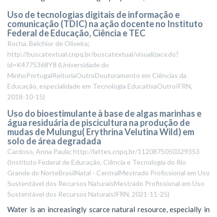
Uso de tecnologias digitais de informação e
comunicação (TDIC) na ação docente no Instituto
Federal de Educação, Ciência e TEC
Rocha, Belchior de Oliveira;
http://buscatextual.cnpq.br/buscatextual/visualizacv.do?
id=K4775368Y8
(
Universidade do
MinhoPortugalReitoriaOutroDoutoramento em Ciências da
Educação, especialidade em Tecnologia EducativaOutroIFRN
,
2018-10-15
)
Uso do bioestimulante à base de algas marinhas e
água residuária de piscicultura na produção de
mudas de Mulungu( Erythrina Velutina Wild) em
solo de área degradada
Cardoso, Anna Paula; http://lattes.cnpq.br/1120875050329353
(
Instituto Federal de Educação, Ciência e Tecnologia do Rio
Grande do NorteBrasilNatal - CentralMestrado Profissional em Uso
Sustentável dos Recursos NaturaisMestrado Profissional em Uso
Sustentável dos Recursos NaturaisIFRN
,
2021-11-25
)
Water is an increasingly scarce natural resource, especially in