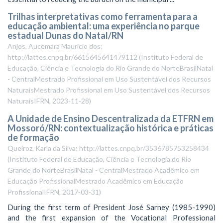
Trilhas interpretativas como ferramenta para a
educação ambiental: uma experiência no parque
estadual Dunas do Natal/RN
Anjos, Aucemara Maurício dos;
http://lattes.cnpq.br/6615645641479112
(
Instituto Federal de
Educação, Ciência e Tecnologia do Rio Grande do NorteBrasilNatal
- CentralMestrado Profissional em Uso Sustentável dos Recursos
NaturaisMestrado Profissional em Uso Sustentável dos Recursos
NaturaisIFRN
,
2023-11-28
)
A Unidade de Ensino Descentralizada da ETFRN em
Mossoró/RN: contextualização histórica e práticas
de formação
Queiroz, Karla da Silva; http://lattes.cnpq.br/3536785753258434
(
Instituto Federal de Educação, Ciência e Tecnologia do Rio
Grande do NorteBrasilNatal - CentralMestrado Acadêmico em
Educação ProfissionalMestrado Acadêmico em Educação
ProfissionalIFRN
,
2017-03-31
)
During the first term of President José Sarney (1985-1990)
and the first expansion of the Vocational Professional