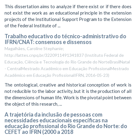
This dissertation aims to analyze if there exist or if there does
not exist the work as an educational principle in the extension
projects of the Institutional Support Program to the Extension
of the Federal Institute of ...
Trabalho educativo do técnico-administrativo do
IFRN/CNAT: consensos e dissensos
Magalhães, Caroline Stephanie;
http://lattes.cnpq.br/3220911491341837
(
Instituto Federal de
Educação, Ciência e Tecnologia do Rio Grande do NorteBrasilNatal
- CentralMestrado Acadêmico em Educação ProfissionalMestrado
Acadêmico em Educação ProfissionalIFRN
,
2016-05-23
)
The ontological, creative and historical conception of work is
not reducible to the labor activity, but it is the production of all
the dimensions of human life. Work is the pivotal point between
the object of this research, ...
A trajetória da inclusão de pessoas com
necessidades educacionais específicas na
educação profissional do Rio Grande do Norte: do
CEFET ao IFRN (2000 a 2018