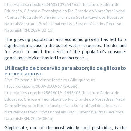
http://lattes.cnpq.br/8046051395541652
(
Instituto Federal de
Educação, Ciência e Tecnologia do Rio Grande do NorteBrasilNatal
- CentralMestrado Profissional em Uso Sustentável dos Recursos
NaturaisMestrado Profissional em Uso Sustentável dos Recursos
NaturaisIFRN
,
2024-08-15
)
The growing population and economic growth has led to a
significant increase in the use of water resources. The demand
for water to meet the needs of the population's consumer
goods and services has led to an increase ...
Utilização de biocarvão para absorção de glifosato
em meio aquoso
Silva, Thiphanie Karolinne Medeiros Albuquerque;
https://orcid.org/0009-0008-6772-0586;
http://lattes.cnpq.br/9564601914645408
(
Instituto Federal de
Educação, Ciência e Tecnologia do Rio Grande do NorteBrasilNatal-
CentralMestrado Profissional em Uso Sustentável dos Recursos
NaturaisMestrado Profissional em Uso Sustentável dos Recursos
NaturaisIFRN
,
2025-08-15
)
Glyphosate, one of the most widely sold pesticides, is the