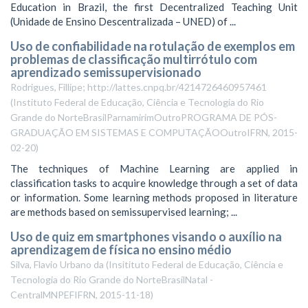
Education in Brazil, the first Decentralized Teaching Unit
(Unidade de Ensino Descentralizada – UNED) of ...
Uso de confiabilidade na rotulação de exemplos em
problemas de classificação multirrótulo com
aprendizado semissupervisionado
Rodrigues, Fillipe; http://lattes.cnpq.br/4214726460957461
(
Instituto Federal de Educação, Ciência e Tecnologia do Rio
Grande do NorteBrasilParnamirimOutroPROGRAMA DE PÓS-
GRADUAÇÃO EM SISTEMAS E COMPUTAÇÃOOutroIFRN
,
2015-
02-20
)
The techniques of Machine Learning are applied in
classification tasks to acquire knowledge through a set of data
or information. Some learning methods proposed in literature
are methods based on semissupervised learning; ...
Uso de quiz em smartphones visando o auxílio na
aprendizagem de física no ensino médio
Silva, Flavio Urbano da
(
Insitituto Federal de Educação, Ciência e
Tecnologia do Rio Grande do NorteBrasilNatal -
CentralMNPEFIFRN
,
2015-11-18
)