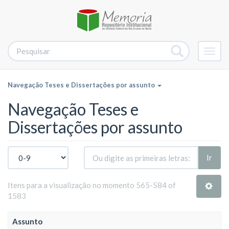
Alter
nave
Navegação Teses e Dissertações por assunto
Navegação Teses e
Dissertações por assunto
Ir
Itens para a visualização no momento 565-584 of
1583
Assunto