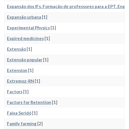
Expansão dos IFs. Formação de professores para a EPT. Enge
Expansão urbana
[1]
Experimental Physics
[1]
Expired medicines
[1]
Extensão
[1]
Extensão popular
[1]
Extension
[1]
Extremoz-RN
[1]
Factors
[1]
Factors for Retention
[1]
Faixa Seridó
[1]
Family farming
[2]