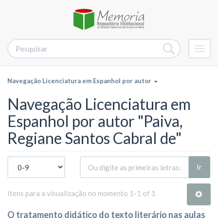
Alter
nave
Navegação Licenciatura em Espanhol por autor
Navegação Licenciatura em
Espanhol por autor "Paiva,
Regiane Santos Cabral de"
Ir
Itens para a visualização no momento 1-1 of 1
O tratamento didático do texto literário nas aulas