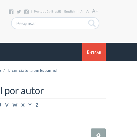
A+
A
|
Português (Brasil)
English
|
A-
Entrar
o
Licenciatura em Espanhol
 por autor
U
V
W
X
Y
Z