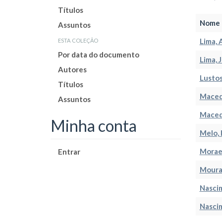
Títulos
Nome 
Assuntos
esta coleção
Lima, 
Por data do documento
Lima, 
Autores
Lustos
Títulos
Macedo
Assuntos
Maced
Minha conta
Melo,
Moraes
Entrar
Moura,
Nascim
Nascim