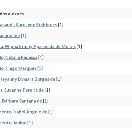
dos autores
Amanda Karollyne Rodrigues
[1]
Jacqueline
[1]
a, Wigna Eriony Aparecida de Morais
[1]
, Natália Radassa
[1]
o, Tiago Marques
[1]
 Hayanny Dymara Borges de
[1]
, Suyanne Pereira de
[1]
 Bárbara Santana de
[1]
ento, Isabel Angelo do
[1]
ento, Janine
[1]