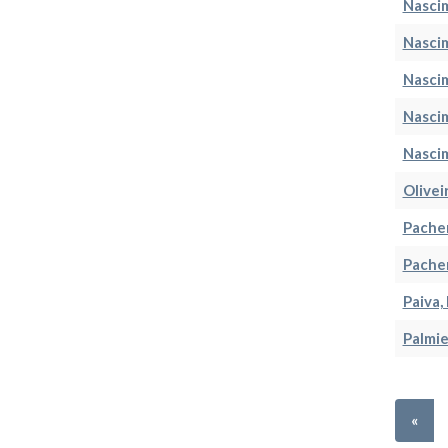
Nasci
Nascim
Nasci
Nascim
Nascim
Oliveir
Pacher
Pacher
Paiva,
Palmie
«