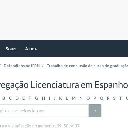
Sobre
Ajuda
Defendidos no IFRN
Trabalho de conclusão de curso de graduaçã
egação Licenciatura em Espanhol
B
C
D
E
F
G
H
I
J
K
L
M
N
O
P
Q
R
S
T
Ir
ara a visualização no momento 39-58 of 87