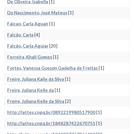
De Oliveira, Isabella
[1]
Do Nascimento, José Mateus
[1]
Falcao, Carla Aguair
[1]
Falcão, Carla
[4]
Falcão, Carla Aguiar
[20]
Ferreira, Khali Gomes
[1]
Fortes, Vanessa Gosson Gadelha de Freitas
[1]
Freire, Juliana Kalie da Silva
[1]
Freire, Juliana Kelle da
[1]
Freire, Juliana Kelle da Silva
[2]
http://lattes.cnpq.br/0892219980517900
[1]
http://lattes.cnpq.br/1848287422670755
[1]