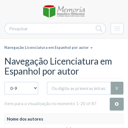
Alter
nave
Navegação Licenciatura em Espanhol por autor
Navegação Licenciatura em
Espanhol por autor
Ir
Itens para a visualização no momento 1-20 of 87
Nome dos autores