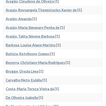
Aragão, Cleudene de Oliveira
[1]
Araujo, Roysangela Themistocles Xavier de
[1]
Araújo, Amanda
[1]
Araújo, Maria Simonary Penha de
[1]
Araújo, Talita Simone Barbosa
[1]
Barbosa, Louise Alane Martins
[1]
Batista, Ketyllenny Gomes
[1]
Bezerra, Christiany Maria Rodrigues
[1]
Brugge, Úrsula Lima
[1]
Carvalho Neto, Eulália
[1]
Costa, Maria Tereza Vieira da
[1]
De Oliveira, Isabella
[1]